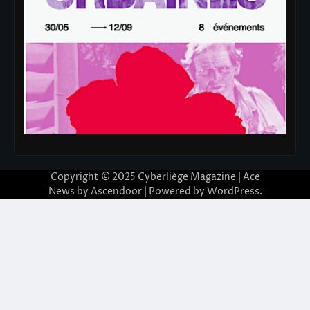
Copyright © 2025
Cyberliège Magazine
| Ace
News by
Ascendoor
| Powered by
WordPress
.