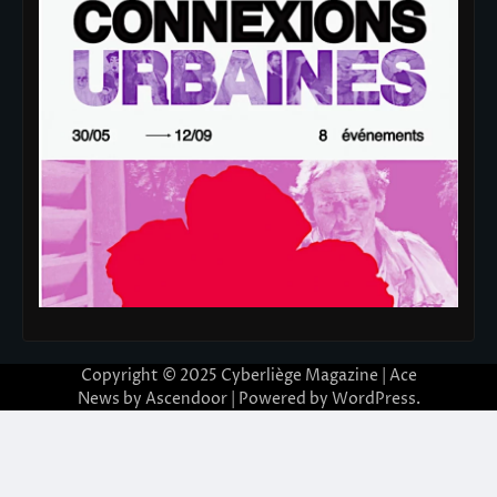
Copyright © 2025
Cyberliège Magazine
| Ace
News by
Ascendoor
| Powered by
WordPress
.