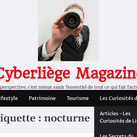
Cyberliège Magazin
rspective, c'est mieux saisir l'essentiel de tout ce qui fait l'act
ifestyle
Patrimoine
Tourisme
Les Curiosités 
Les Curiosités 
Articles – Les
iquette :
nocturne
Liège
Curiosités de L
Les dossiers de
Les Secrets du