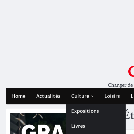
Skip
to
content
Changer de pe
Home
Actualités
Culture
Loisirs
L
Expositions
Ét
Livres