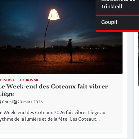
Cyberliège Mag
Trinkhall
Goupil
OISIRS
TOURISME
Le Week-end des Coteaux fait vibrer
Liège
Goupil
20 mars 2026
e Week-end des Coteaux 2026 fait vibrer Liège au
ythme de la lumière et de la fête Les Coteaux…