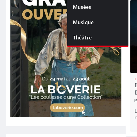
Musées
Musique
Théâtre
L
L
r