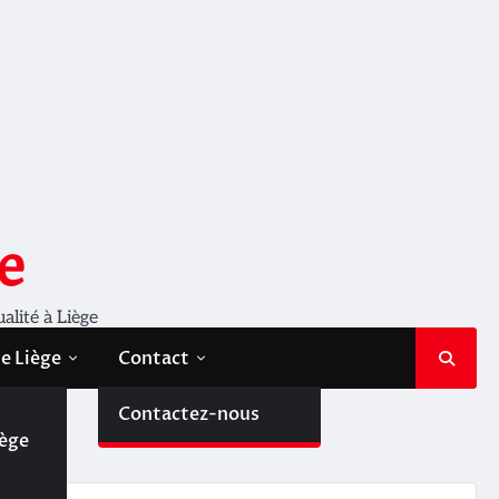
e
ualité à Liège
de Liège
Contact
de
Contactez-nous
iège