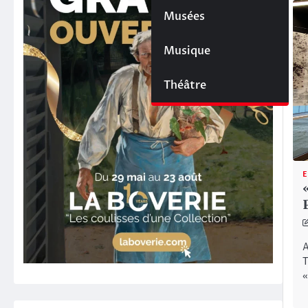
Musées
Musique
Théâtre
E
A
T