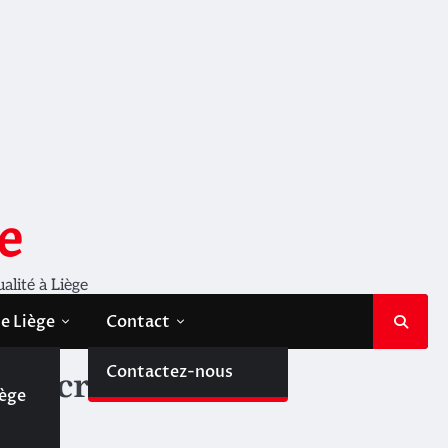
e
ualité à Liège
de Liège
Contact
de
Contactez-nous
’Encre
iège