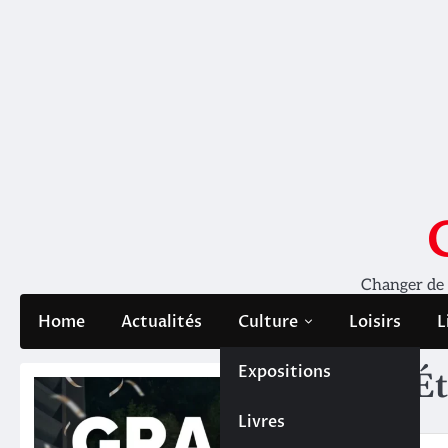
Skip
to
content
Changer de pe
Home
Actualités
Culture
Loisirs
L
Expositions
Ét
Livres