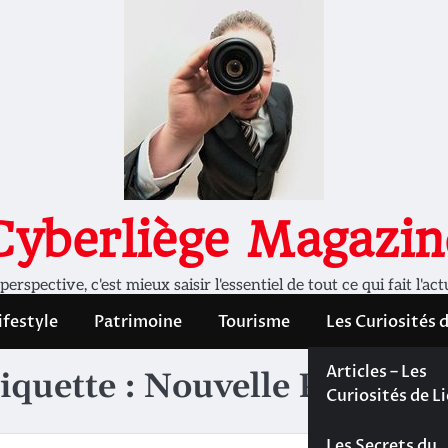
Cyberliège Magazin
rspective, c'est mieux saisir l'essentiel de tout ce qui fait l'act
ifestyle
Patrimoine
Tourisme
Les Curiosités 
Les Curiosités 
Articles – Les
iquette :
Nouvelle Poupée d
Liège
Curiosités de L
Les dossiers de
Les Secrets du