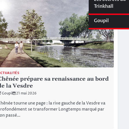
Cyberliège Mag
Trinkhall
Goupil
CTUALITÉS
Chênée prépare sa renaissance au bord
de la Vesdre
Goupil
21 mai 2026
hênée tourne une page : la rive gauche de la Vesdre va
rofondément se transformer Longtemps marqué par
son passé…