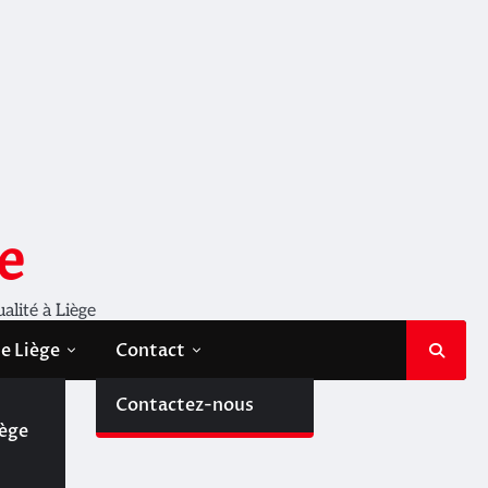
e
ualité à Liège
de Liège
Contact
de
Contactez-nous
iège