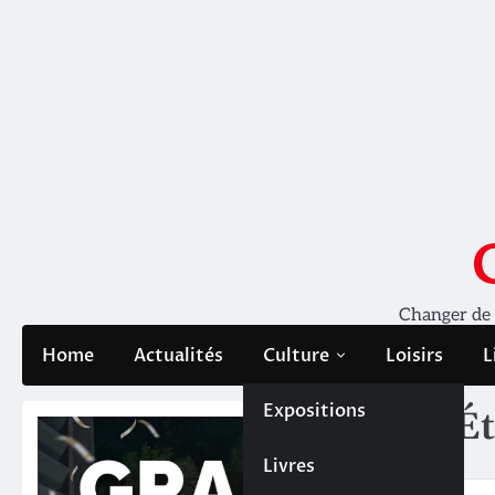
Skip
to
content
Changer de pe
Home
Actualités
Culture
Loisirs
L
Expositions
Ét
Livres