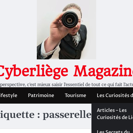
Cyberliège Magazin
rspective, c'est mieux saisir l'essentiel de tout ce qui fait l'act
ifestyle
Patrimoine
Tourisme
Les Curiosités 
Les Curiosités 
Articles – Les
iquette :
passerelle
Liège
Curiosités de L
Les dossiers de
Les Secrets du