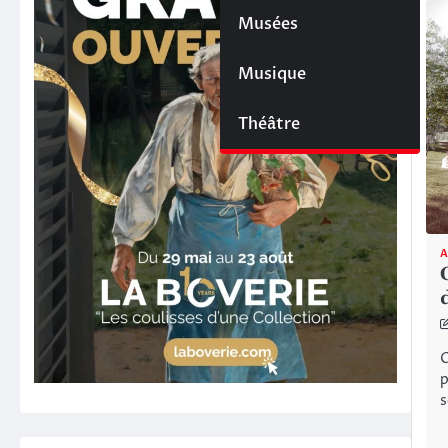
Musées
Musique
Théâtre
A
C
p