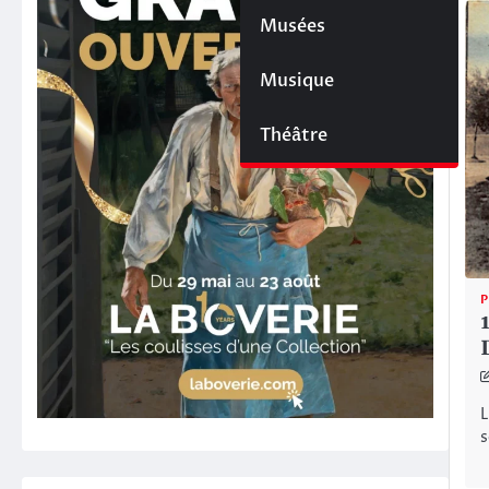
Musées
Musique
Théâtre
L
s