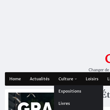
Skip
to
content
Changer de pe
Home
Actualités
Culture
Loisirs
L
Expositions
Ét
Livres