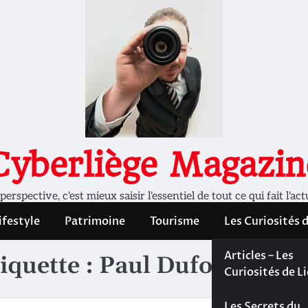
Cyberliège Magazin
rspective, c'est mieux saisir l'essentiel de tout ce qui fait l'act
ifestyle
Patrimoine
Tourisme
Les Curiosités 
Les Curiosités 
Articles – Les
iquette :
Paul Dufour
Liège
Curiosités de L
Les dossiers de
Les Secrets du