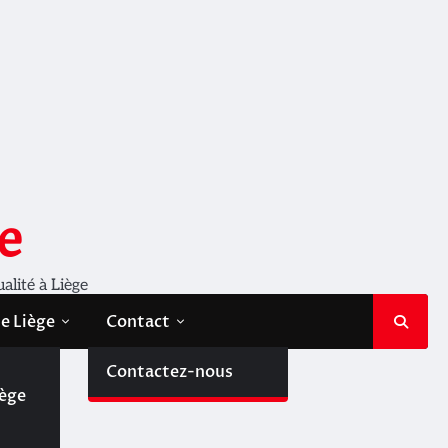
e
ualité à Liège
de Liège
Contact
de
Contactez-nous
iège