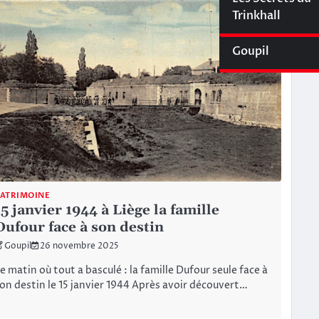
Cyberliège Mag
Trinkhall
Goupil
PATRIMOINE
15 janvier 1944 à Liège la famille
Dufour face à son destin
Goupil
26 novembre 2025
e matin où tout a basculé : la famille Dufour seule face à
on destin le 15 janvier 1944 Après avoir découvert…