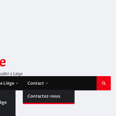
e
ualité à Liège
de Liège
Contact
de
Contactez-nous
iège