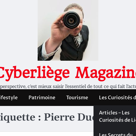
Cyberliège Magazin
rspective, c'est mieux saisir l'essentiel de tout ce qui fait l'act
ifestyle
Patrimoine
Tourisme
Les Curiosités 
Les Curiosités 
Articles – Les
iquette :
Pierre Duchesne
Liège
Curiosités de L
Les dossiers de
Les Secrets du