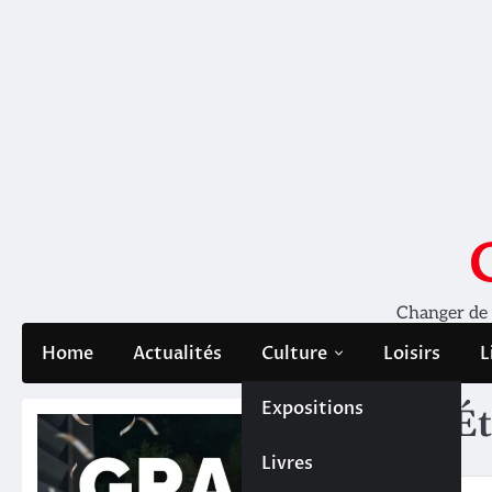
Skip
to
content
Changer de pe
Home
Actualités
Culture
Loisirs
L
Expositions
Ét
Livres