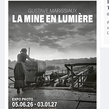
P
s
L