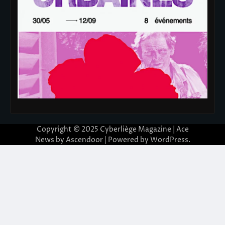
Copyright © 2025
Cyberliège Magazine
| Ace
News by
Ascendoor
| Powered by
WordPress
.