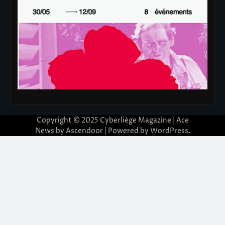
Copyright © 2025
Cyberliège Magazine
| Ace
News by
Ascendoor
| Powered by
WordPress
.