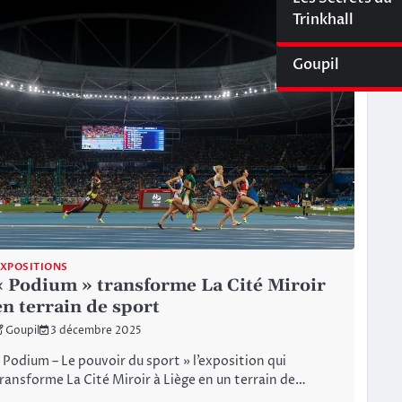
Cyberliège Mag
Trinkhall
Goupil
XPOSITIONS
« Podium » transforme La Cité Miroir
en terrain de sport
Goupil
3 décembre 2025
 Podium – Le pouvoir du sport » l’exposition qui
ransforme La Cité Miroir à Liège en un terrain de…