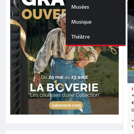
Musées
Musique
Théâtre
E
«
t