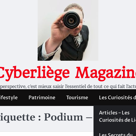
Cyberliège Magazin
rspective, c'est mieux saisir l'essentiel de tout ce qui fait l'act
ifestyle
Patrimoine
Tourisme
Les Curiosités 
Les Curiosités 
Articles – Les
iquette :
Podium – Le pouvo
Liège
Curiosités de L
Les dossiers de
Les Secrets du