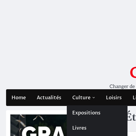
Skip
to
content
Changer de pe
Home
Actualités
Culture
Loisirs
L
Expositions
Ét
Livres