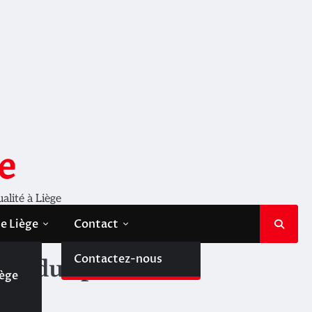
e
ualité à Liège
de Liège
Contact
de
Contactez-nous
ir du sport
iège