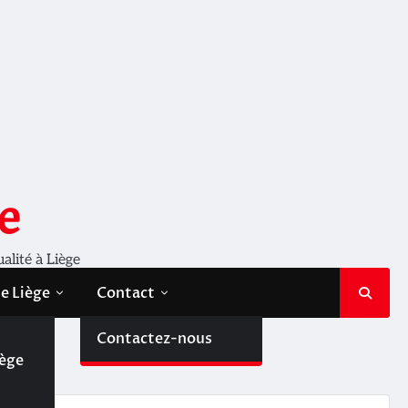
e
ualité à Liège
de Liège
Contact
de
Contactez-nous
iège