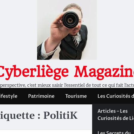
Cyberliège Magazin
rspective, c'est mieux saisir l'essentiel de tout ce qui fait l'act
ifestyle
Patrimoine
Tourisme
Les Curiosités 
Les Curiosités 
Articles – Les
iquette :
PolitiK
Liège
Curiosités de L
Les dossiers de
Les Secrets du