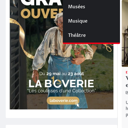
Musées
Musique
Théâtre
E
U
h
p