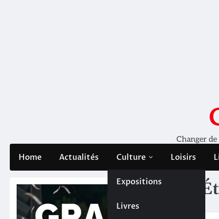
Skip
to
content
Changer de pe
Home
Actualités
Culture
Loisirs
L
Expositions
Ét
Livres