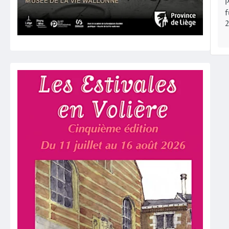
P
f
2