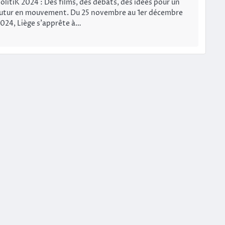
olitiK 2024 : Des films, des débats, des idées pour un
utur en mouvement. Du 25 novembre au 1er décembre
024, Liège s’apprête à…