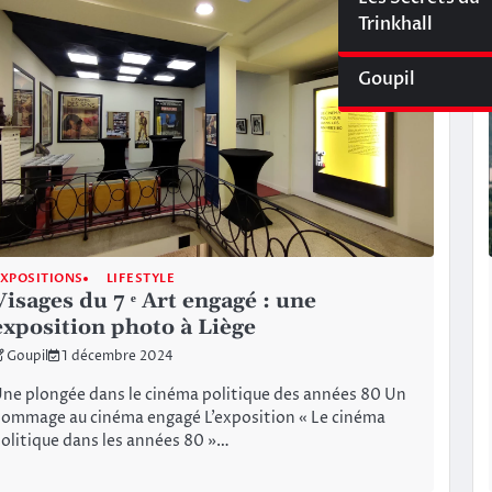
Cyberliège Mag
Trinkhall
Goupil
XPOSITIONS
LIFESTYLE
Visages du 7 ᵉ Art engagé : une
exposition photo à Liège
Goupil
1 décembre 2024
ne plongée dans le cinéma politique des années 80 Un
ommage au cinéma engagé L’exposition « Le cinéma
olitique dans les années 80 »…