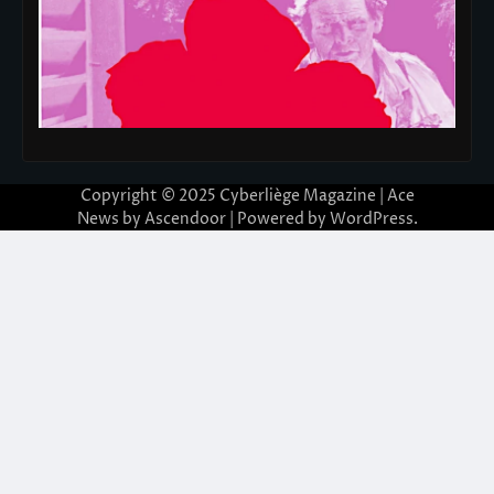
Copyright © 2025
Cyberliège Magazine
| Ace
News by
Ascendoor
| Powered by
WordPress
.