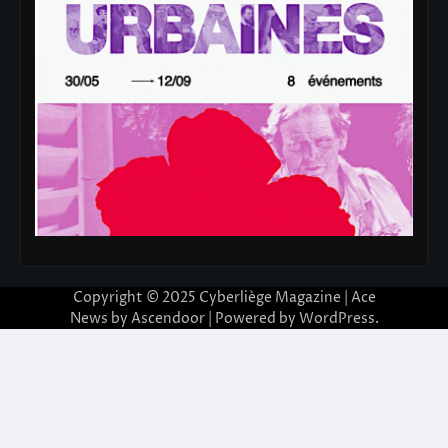
Copyright © 2025
Cyberliège Magazine
| Ace
News by
Ascendoor
| Powered by
WordPress
.