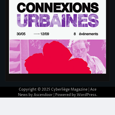
Copyright © 2025
Cyberliège Magazine
| Ace
News by
Ascendoor
| Powered by
WordPress
.