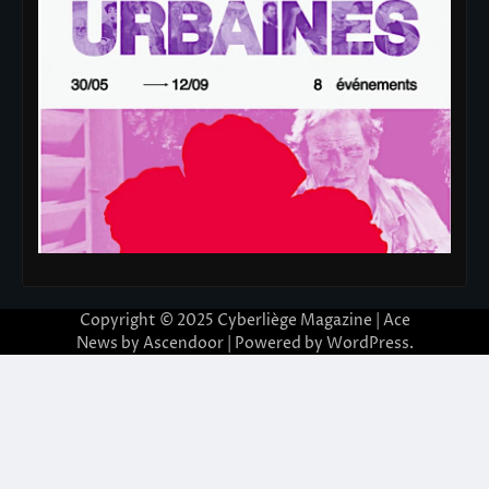
Copyright © 2025
Cyberliège Magazine
| Ace
News by
Ascendoor
| Powered by
WordPress
.