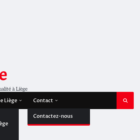
e
ualité à Liège
de Liège
Contact
de
Contactez-nous
iège