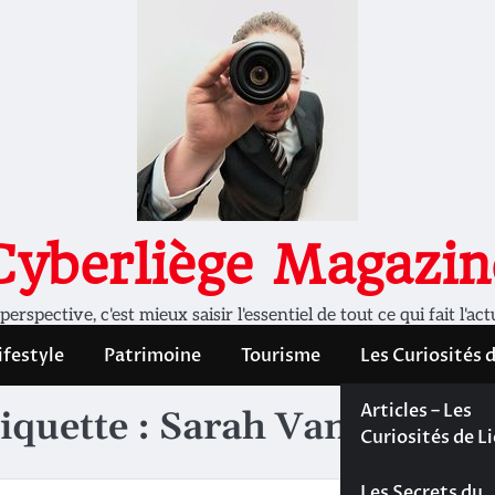
Cyberliège Magazin
rspective, c'est mieux saisir l'essentiel de tout ce qui fait l'act
ifestyle
Patrimoine
Tourisme
Les Curiosités 
Les Curiosités 
Articles – Les
iquette :
Sarah Van Melick
Liège
Curiosités de L
Les dossiers de
Les Secrets du