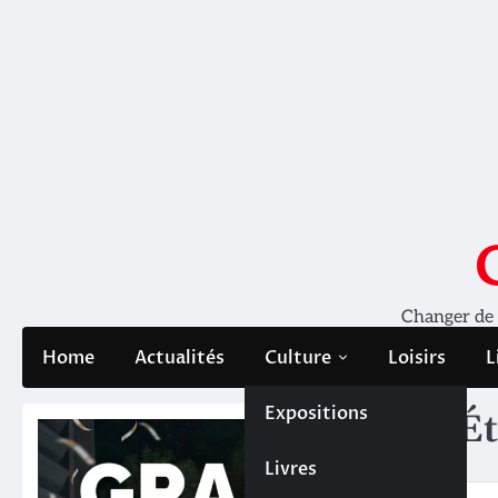
Skip
to
content
Changer de pe
Home
Actualités
Culture
Loisirs
L
Expositions
Ét
Livres