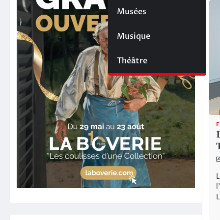
Musées
Musique
Théâtre
E
L
l
L