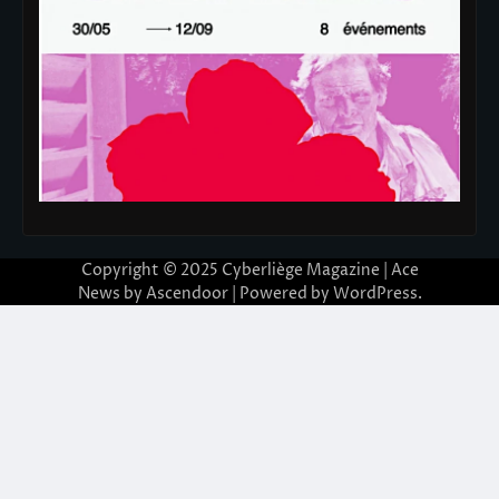
Copyright © 2025
Cyberliège Magazine
| Ace
News by
Ascendoor
| Powered by
WordPress
.