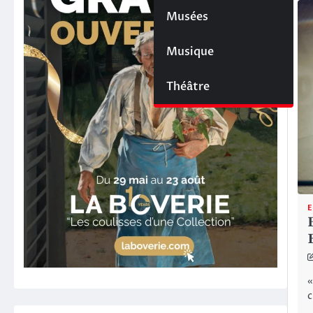
Musées
Musique
Théâtre
E
«
c