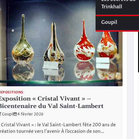
Cyberliège Mag
Trinkhall
Goupil
XPOSITIONS
Exposition « Cristal Vivant » –
Bicentenaire du Val Saint-Lambert
Goupil
4 février 2026
 Cristal Vivant » : le Val Saint-Lambert fête 200 ans de
réation tournée vers l’avenir À l’occasion de son…