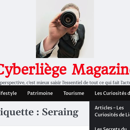
Cyberliège Magazin
rspective, c'est mieux saisir l'essentiel de tout ce qui fait l'act
ifestyle
Patrimoine
Tourisme
Les Curiosités 
Les Curiosités 
Articles – Les
iquette :
Seraing
Liège
Curiosités de L
Les dossiers de
Les Secrets du