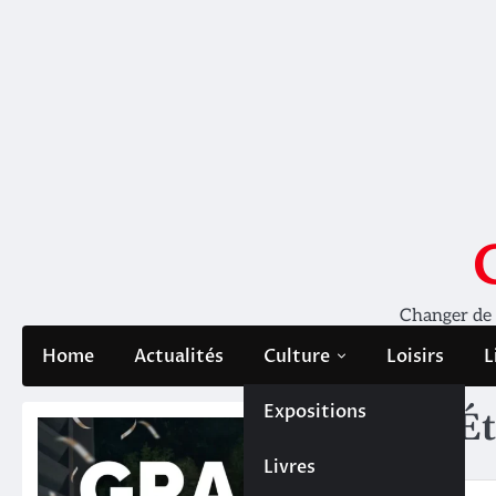
Skip
to
content
Changer de pe
Home
Actualités
Culture
Loisirs
L
Expositions
Ét
Livres