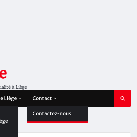
e
ualité à Liège
de Liège
Contact
de
Contactez-nous
iège