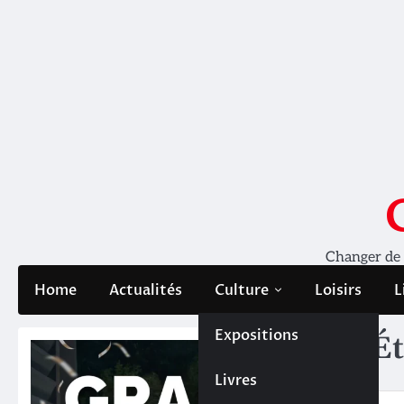
Skip
to
content
Changer de pe
Home
Actualités
Culture
Loisirs
L
Expositions
Ét
Livres