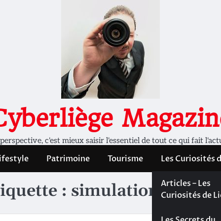
Cyberliège Magazin
rspective, c'est mieux saisir l'essentiel de tout ce qui fait l'act
ifestyle
Patrimoine
Tourisme
Les Curiosités 
Les Curiosités 
Articles – Les
iquette :
simulation
Liège
Curiosités de L
Les dossiers de
Les Secrets du