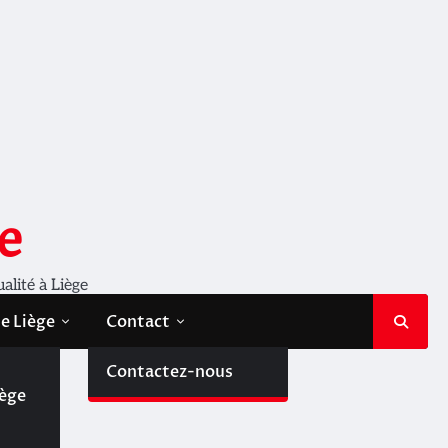
e
ualité à Liège
de Liège
Contact
de
Contactez-nous
iège