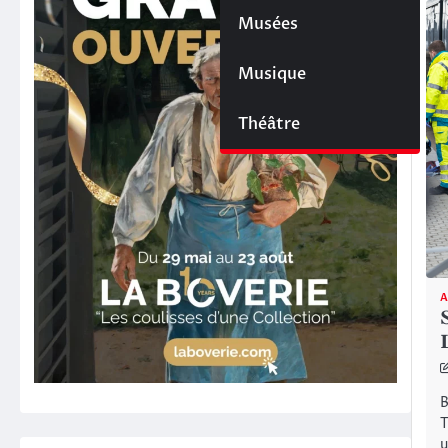
Musées
Musique
Théâtre
A
B
T
u