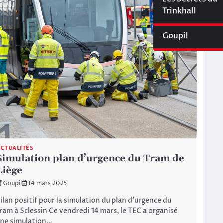
Cyberliège Mag
Trinkhall
Goupil
CTUALITÉS
Simulation plan d’urgence du Tram de
Liège
Goupil
14 mars 2025
ilan positif pour la simulation du plan d’urgence du
ram à Sclessin Ce vendredi 14 mars, le TEC a organisé
ne simulation…