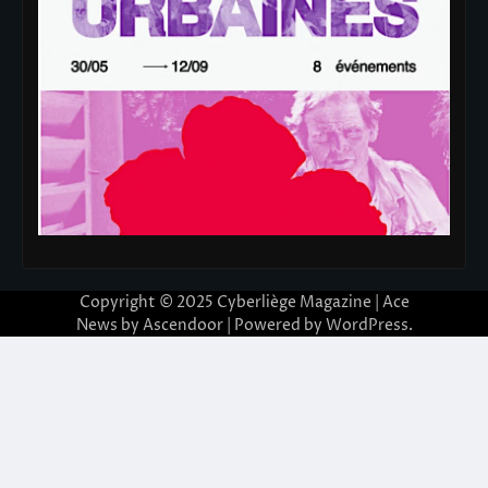
Copyright © 2025
Cyberliège Magazine
| Ace
News by
Ascendoor
| Powered by
WordPress
.