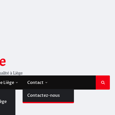
e
ualité à Liège
de Liège
Contact
de
Contactez-nous
iège