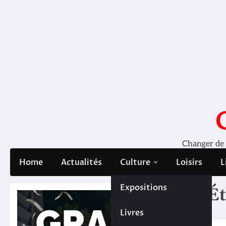
Skip
to
content
Changer de pe
Home
Actualités
Culture
Loisirs
L
Expositions
Ét
Livres