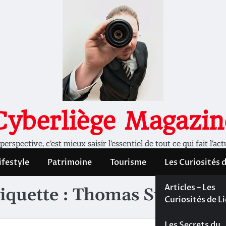
Cyberliège Magazin
rspective, c'est mieux saisir l'essentiel de tout ce qui fait l'act
ifestyle
Patrimoine
Tourisme
Les Curiosités 
Les Curiosités 
Articles – Les
iquette :
Thomas Stiernon
Liège
Curiosités de L
Les dossiers de
Les Secrets du