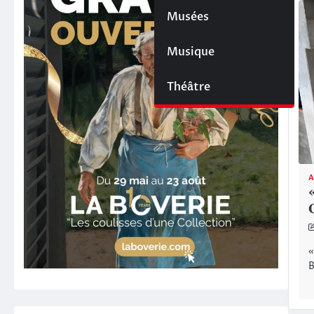
Musées
Musique
Théâtre
A
«
B