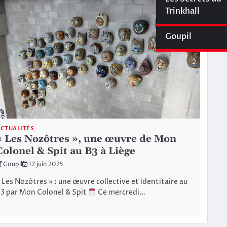
Cyberliège Mag
Trinkhall
Goupil
CTUALITÉS
« Les Nozôtres », une œuvre de Mon
Colonel & Spit au B3 à Liège
Goupil
12 juin 2025
 Les Nozôtres » : une œuvre collective et identitaire au
3 par Mon Colonel & Spit
Ce mercredi…