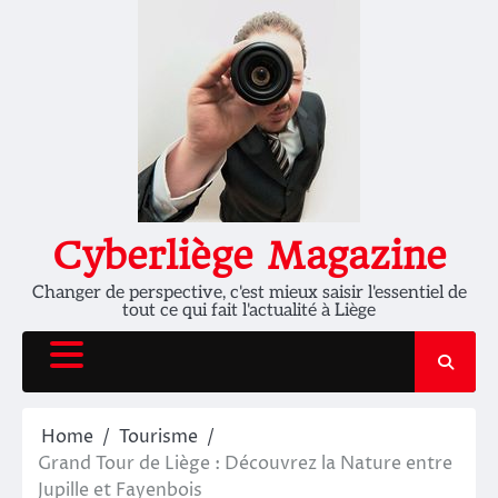
Skip
to
content
Cyberliège Magazine
Changer de perspective, c'est mieux saisir l'essentiel de
tout ce qui fait l'actualité à Liège
Home
Tourisme
Grand Tour de Liège : Découvrez la Nature entre
Jupille et Fayenbois