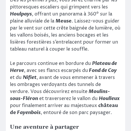
Dès les premiers pas, vous serez charmé par les
pittoresques escaliers qui grimpent vers les
Houlpays
, offrant un panorama à 360° sur la
plaine alluviale de la
Meuse
. Laissez-vous guider
par le vent sur cette crête baignée de lumière, où
les vallons boisés, les anciens bocages et les
lisières forestières s’entrelacent pour former un
tableau naturel à couper le souffle.
Le parcours continue en bordure du
Plateau de
Herve
, avec ses flancs escarpés du
Fond de Coy
et du
Nifiet
, avant de vous emmener à travers
les ombrages verdoyants des tunnels de
verdure. Vous découvrirez ensuite
Moulins-
sous-Fléron
et traverserez le vallon du
Houlleux
pour finalement arriver au majestueux
château
de
Fayenbois
, entouré de son parc paysager.
Une aventure à partager