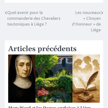
Quel avenir pour la
Les nouveaux
Navigation
commanderie des Chevaliers
« Citoyen
de
teutoniques à Liège ?
d’Honneur » de
Liège
l’article
Articles précédents