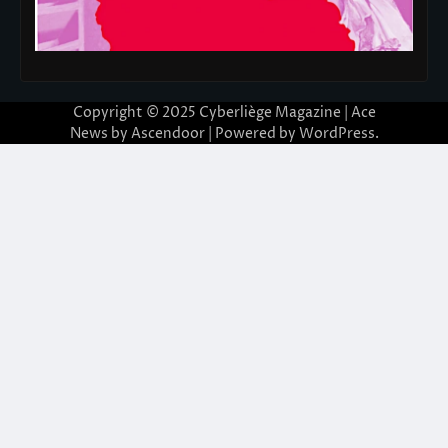
Copyright © 2025
Cyberliège Magazine
| Ace
News by
Ascendoor
| Powered by
WordPress
.