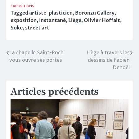
EXPOSITIONS
Tagged
artiste-plasticien
,
Boronzu Gallery
,
exposition
,
Instantané
,
Liège
,
Olivier Hoffait
,
Soke
,
street art
La chapelle Saint-Roch
Liège à travers les
Navigation
vous ouvre ses portes
dessins de Fabien
de
Denoël
l’article
Articles précédents