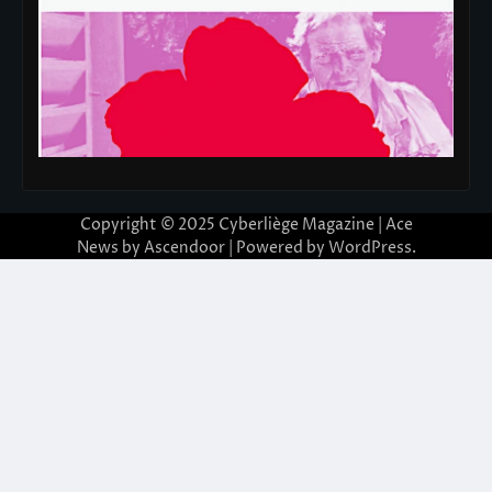
Copyright © 2025
Cyberliège Magazine
| Ace
News by
Ascendoor
| Powered by
WordPress
.