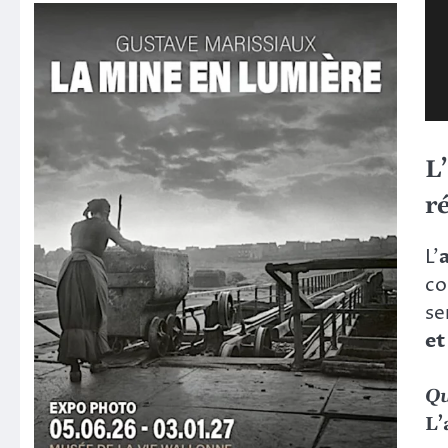
L
r
L’
co
se
et
Qu
L’