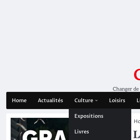
Skip
to
content
Changer de pe
Home
Actualités
Culture
Loisirs
L
Expositions
H
Livres
L