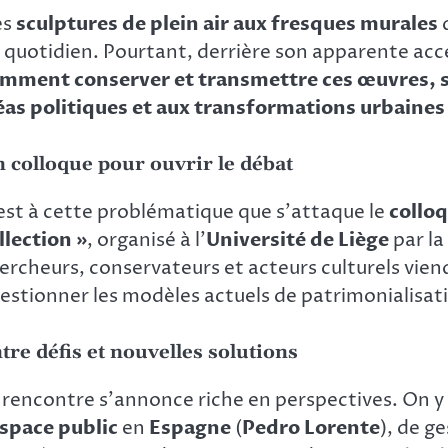
es
sculptures de plein air aux fresques murales
q
 quotidien. Pourtant, derrière son apparente access
mment conserver et transmettre ces œuvres, s
éas politiques et aux transformations urbaines
 colloque pour ouvrir le débat
est à cette problématique que s’attaque le
colloq
llection »
, organisé à l’
Université de Liège
par la
ercheurs, conservateurs et acteurs culturels vien
estionner les modèles actuels de patrimonialisat
tre défis et nouvelles solutions
 rencontre s’annonce riche en perspectives. On y
espace public
en
Espagne
(
Pedro Lorente
), de g