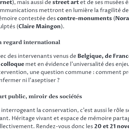
rnet
), mais aussi de
street art
et de ses musées 
mmunications mettront en lumière la fragilité d
moire contestée des
contre-monuments
(
Nora
ulptés (
Claire Maingon
).
 regard international
ec des intervenants venus de
Belgique, de Fran
e
colloque
met en évidence l’universalité des enjeux 
tervention, une question commune : comment prés
enfermer ni l’aseptiser ?
art public, miroir des sociétés
 interrogeant la conservation, c’est aussi le rôle so
ant. Héritage vivant et espace de mémoire partagé,
llectivement. Rendez-vous donc les
20 et 21 nov