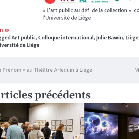
« L’art public au défi de la collection », 
l’Université de Liège
TURE
gged
Art public
,
Colloque international
,
Julie Bawin
,
Liège
iversité de Liège
e Prénom » au Théâtre Arlequin à Liège
M
vigation
rticles précédents
rticle