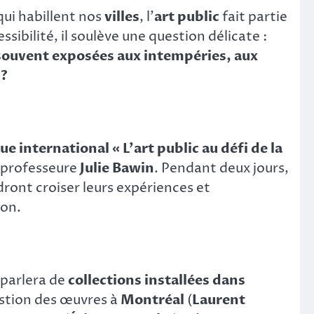
ui habillent nos
villes
, l’
art public
fait partie
ibilité, il soulève une question délicate :
ouvent exposées aux intempéries, aux
 ?
ue international « L’art public au défi de la
 professeure
Julie Bawin
. Pendant deux jours,
dront croiser leurs expériences et
ion.
 parlera de
collections installées dans
estion des œuvres à
Montréal
(
Laurent