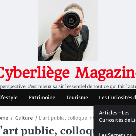
Cyberliège Magazin
rspective, c'est mieux saisir l'essentiel de tout ce qui fait l'act
ifestyle
Patrimoine
Tourisme
Les Curiosités 
Les Curiosités 
Articles – Les
ome
Culture
L’art public, colloque international à l’Uni
Liège
Curiosités de L
’art public, colloque inter
Les dossiers de
Les Secrets du