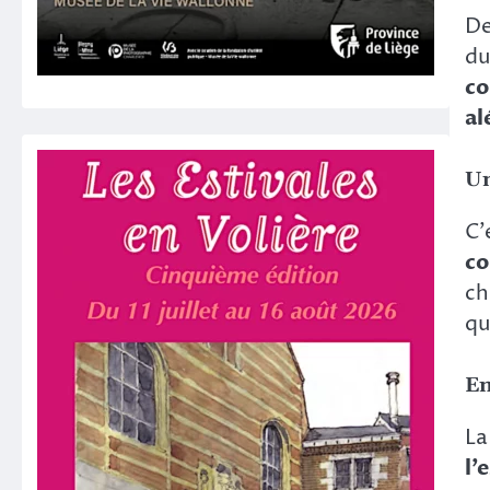
D
du
co
al
Un
C’
co
ch
qu
En
La
l’