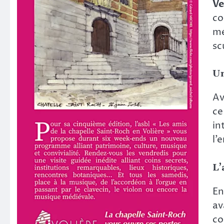
Ve
co
mé
sc
Un
Av
c
in
l’
L’
En
av
co