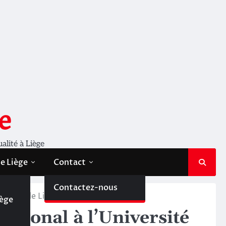
e
ualité à Liège
de Liège
Contact
de
Contactez-nous
versité de Liège
iège
national à l’Université