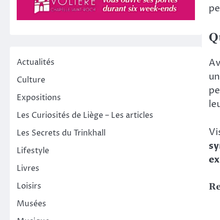
pe
Q
Av
Actualités
un
Culture
pe
Expositions
le
Les Curiosités de Liège – Les articles
Vi
Les Secrets du Trinkhall
sy
Lifestyle
ex
Livres
Loisirs
Re
Musées