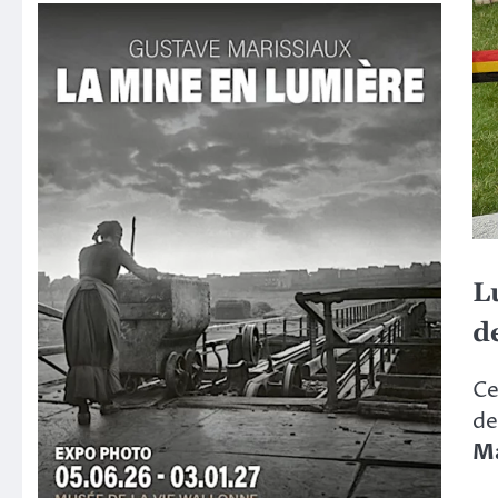
L
de
C
d
M