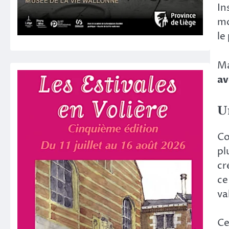
In
mo
le
Ma
av
U
Co
pl
cr
ce
va
Ce