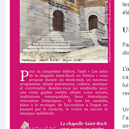
le
él
U
Pa
di
L’
ca
lu
re
Un
l’
so