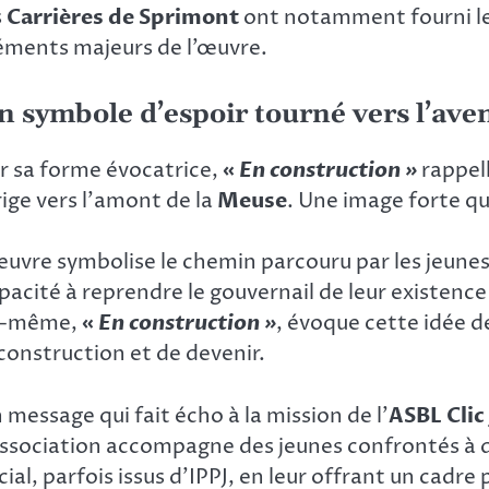
s
Carrières de Sprimont
ont notamment fourni le 
éments majeurs de l’œuvre.
n symbole d’espoir tourné vers l’ave
r sa forme évocatrice,
«
En construction »
rappel
rige vers l’amont de la
Meuse
. Une image forte qu
œuvre symbolise le chemin parcouru par les jeunes 
pacité à reprendre le gouvernail de leur existence
i-même,
«
En construction »
, évoque cette idée 
construction et de devenir.
 message qui fait écho à la mission de l’
ASBL Clic
association accompagne des jeunes confrontés à d
cial, parfois issus d’IPPJ, en leur offrant un cadre