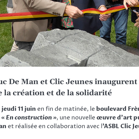
uc De Man et Clic Jeunes inaugurent
 la création et de la solidarité
e
jeudi 11 juin
en fin de matinée, le
boulevard Fr
e
«
En construction »
, une nouvelle
œuvre d’art p
an
et réalisée en collaboration avec l
’ASBL Clic J