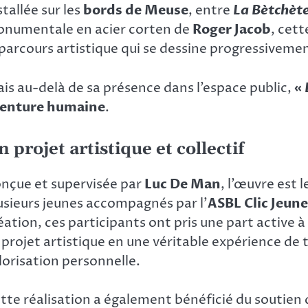
stallée sur les
bords de Meuse
, entre
La Bètchèt
numentale en acier corten de
Roger Jacob
, cet
 parcours artistique qui se dessine progressivemen
is au-delà de sa présence dans l’espace public,
«
enture humaine
.
n projet artistique et collectif
nçue et supervisée par
Luc De Man
, l’œuvre est l
usieurs jeunes accompagnés par l’
ASBL Clic Jeun
éation, ces participants ont pris une part active à
 projet artistique en une véritable expérience de
lorisation personnelle.
tte réalisation a également bénéficié du soutien