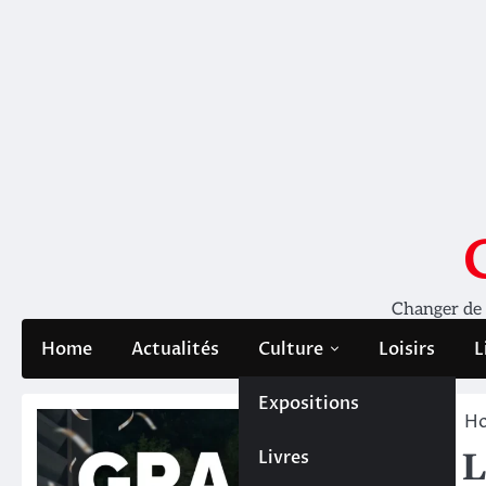
Skip
to
content
Changer de pe
Home
Actualités
Culture
Loisirs
L
Expositions
H
Livres
L