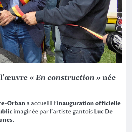
 l’œuvre
« En construction »
née
ère-Orban
a accueilli l’
inauguration officielle
ublic
imaginée par l’artiste gantois
Luc De
eunes
.