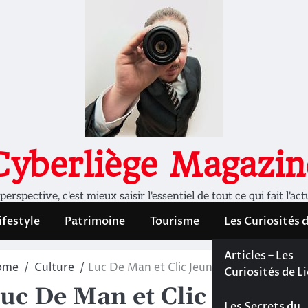
Cyberliège Magazin
rspective, c'est mieux saisir l'essentiel de tout ce qui fait l'act
ifestyle
Patrimoine
Tourisme
Les Curiosités 
Les Curiosités 
Articles – Les
ome
Culture
Luc De Man et Clic Jeunes inaugurent l’œ
Liège
Curiosités de L
uc De Man et Clic Jeunes 
Les dossiers de
Les Secrets du