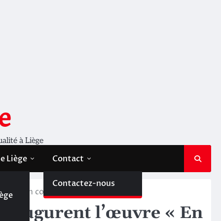
e
ualité à Liège
de Liège
Contact
de
Contactez-nous
uvre « En construction »
iège
inaugurent l’œuvre « En