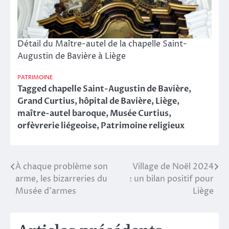
Détail du Maître-autel de la chapelle Saint-
Augustin de Bavière à Liège
PATRIMOINE
Tagged
chapelle Saint-Augustin de Bavière
,
Grand Curtius
,
hôpital de Bavière
,
Liège
,
maître-autel baroque
,
Musée Curtius
,
orfèvrerie liégeoise
,
Patrimoine religieux
À chaque problème son
Village de Noël 2024
Navigation
arme, les bizarreries du
: un bilan positif pour
de
Musée d’armes
Liège
l’article