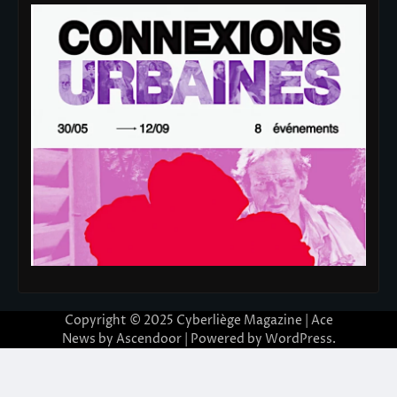
Copyright © 2025
Cyberliège Magazine
| Ace
News by
Ascendoor
| Powered by
WordPress
.