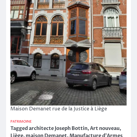
Maison Demanet rue de la Justice à Liège
PATRIMOINE
Tagged
architecte Joseph Bottin
,
Art nouveau
,
Liège
,
maison Demanet
,
Manufacture d’Armes