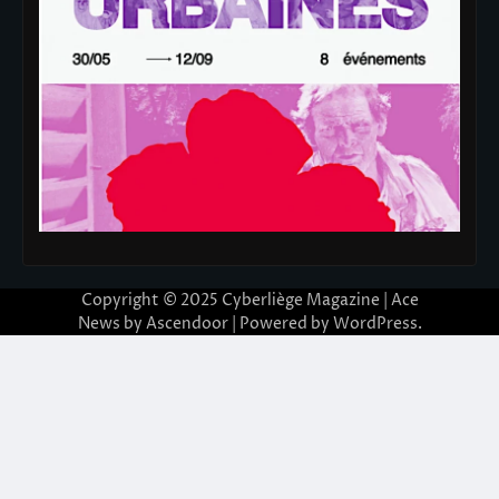
Copyright © 2025
Cyberliège Magazine
| Ace
News by
Ascendoor
| Powered by
WordPress
.