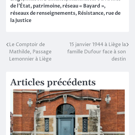
de l’État
,
patrimoine
,
réseau « Bayard »
,
réseaux de renseignements
,
Résistance
,
rue de
la Justice
Le Comptoir de
15 janvier 1944 à Liège la
Navigation
Mathilde, Passage
famille Dufour face à son
de
Lemonnier à Liège
destin
l’article
Articles précédents