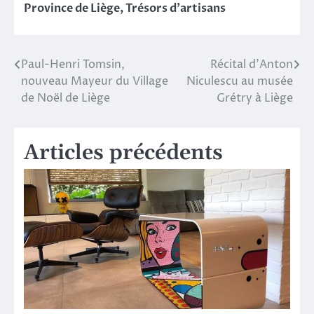
Province de Liège
,
Trésors d’artisans
Paul-Henri Tomsin,
Récital d’Anton
Navigation
nouveau Mayeur du Village
Niculescu au musée
de
de Noël de Liège
Grétry à Liège
l’article
Articles précédents