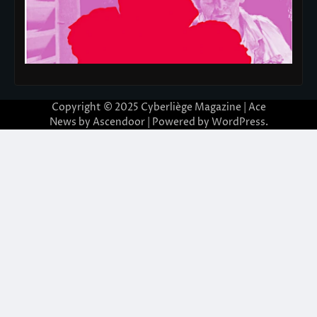
Copyright © 2025
Cyberliège Magazine
| Ace
News by
Ascendoor
| Powered by
WordPress
.