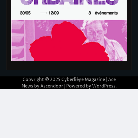
Copyright © 2025
Cyberliège Magazine
| Ace
News by
Ascendoor
| Powered by
WordPress
.