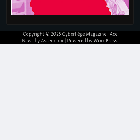
Copyright © 2025
Cyberliège Magazine
| Ace
News by
Ascendoor
| Powered by
WordPress
.