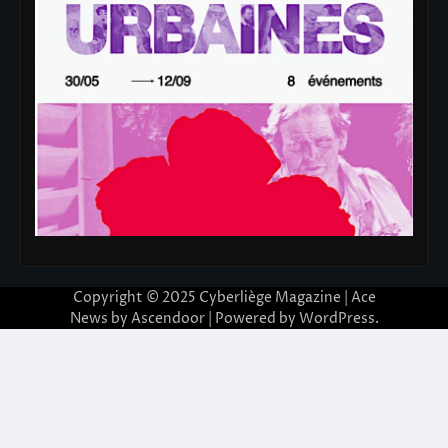
Copyright © 2025
Cyberliège Magazine
| Ace
News by
Ascendoor
| Powered by
WordPress
.