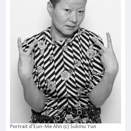
Portrait d’Eun-Me Ahn (c) Sukmu Yun