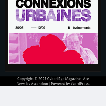
Copyright © 2025
Cyberliège Magazine
| Ace
News by
Ascendoor
| Powered by
WordPress
.