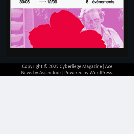
Copyright © 2025
Cyberliège Magazine
| Ace
News by
Ascendoor
| Powered by
WordPress
.