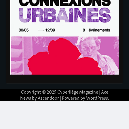
Copyright © 2025
Cyberliège Magazine
| Ace
News by
Ascendoor
| Powered by
WordPress
.