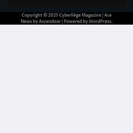
Copyright © 2025
Cyberliège Magazine
| Ace
News by
Ascendoor
| Powered by
WordPress
.