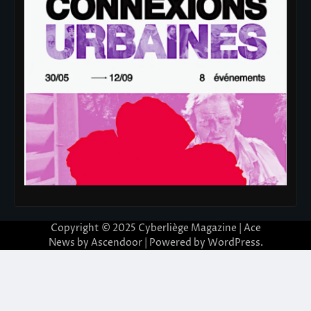
Copyright © 2025
Cyberliège Magazine
| Ace
News by
Ascendoor
| Powered by
WordPress
.