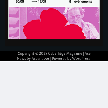
Copyright © 2025
Cyberliège Magazine
| Ace
News by
Ascendoor
| Powered by
WordPress
.