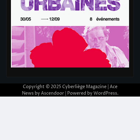
Copyright © 2025
Cyberliège Magazine
| Ace
News by
Ascendoor
| Powered by
WordPress
.