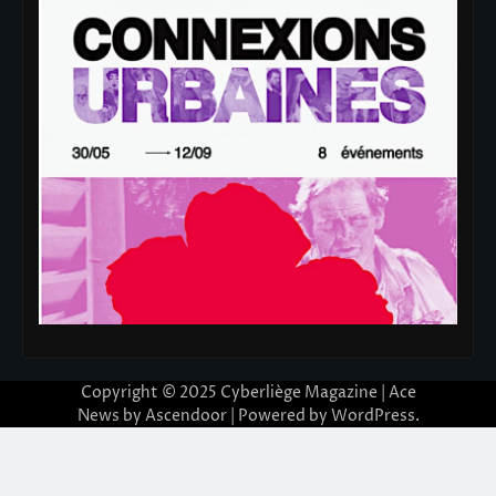
Copyright © 2025
Cyberliège Magazine
| Ace
News by
Ascendoor
| Powered by
WordPress
.