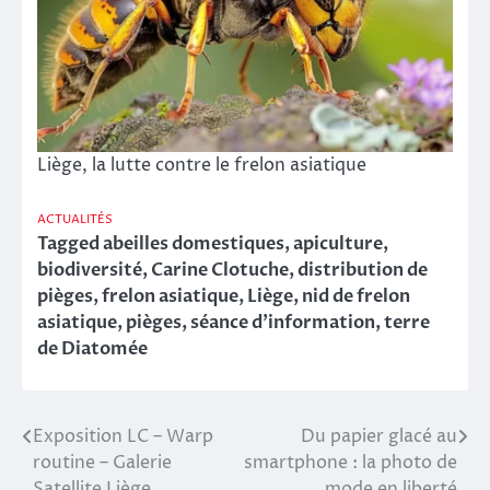
Liège, la lutte contre le frelon asiatique
ACTUALITÉS
Tagged
abeilles domestiques
,
apiculture
,
biodiversité
,
Carine Clotuche
,
distribution de
pièges
,
frelon asiatique
,
Liège
,
nid de frelon
asiatique
,
pièges
,
séance d’information
,
terre
de Diatomée
Exposition LC – Warp
Du papier glacé au
Navigation
routine – Galerie
smartphone : la photo de
de
Satellite Liège
mode en liberté