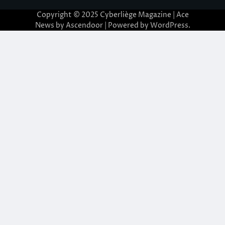
Copyright © 2025
Cyberliège Magazine
| Ace
News by
Ascendoor
| Powered by
WordPress
.