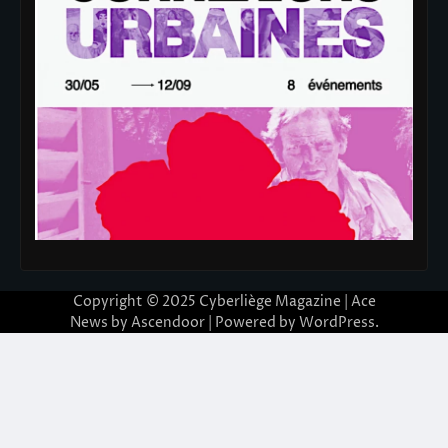
Copyright © 2025
Cyberliège Magazine
| Ace
News by
Ascendoor
| Powered by
WordPress
.