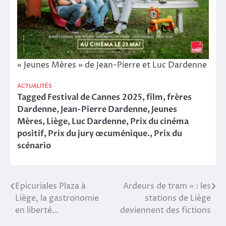
« Jeunes Mères » de Jean-Pierre et Luc Dardenne
ACTUALITÉS
Tagged
Festival de Cannes 2025
,
film
,
frères
Dardenne
,
Jean-Pierre Dardenne
,
Jeunes
Mères
,
Liège
,
Luc Dardenne
,
Prix du cinéma
positif
,
Prix du jury œcuménique.
,
Prix du
scénario
Epicuriales Plaza à
Ardeurs de tram » : les
Navigation
Liège, la gastronomie
stations de Liège
de
en liberté…
deviennent des fictions
l’article