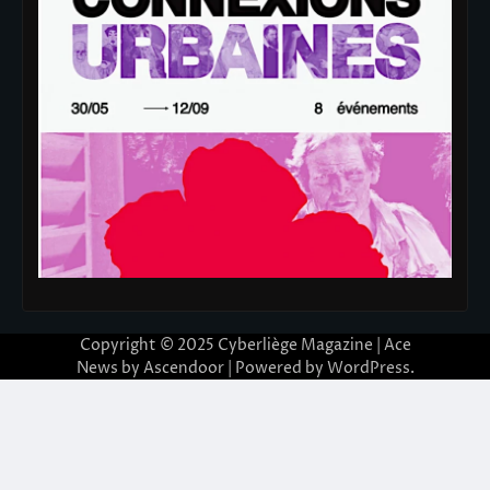
Copyright © 2025
Cyberliège Magazine
| Ace
News by
Ascendoor
| Powered by
WordPress
.