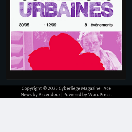
Copyright © 2025
Cyberliège Magazine
| Ace
News by
Ascendoor
| Powered by
WordPress
.