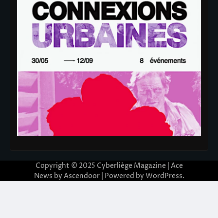
Copyright © 2025
Cyberliège Magazine
| Ace
News by
Ascendoor
| Powered by
WordPress
.