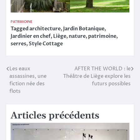
PATRIMOINE
Tagged
architecture
,
Jardin Botanique
,
Jardinier en chef
,
Liège
,
nature
,
patrimoine
,
serres
,
Style Cottage
Les eaux
AFTER THE WORLD : le
Navigation
assassines, une
Théâtre de Liège explore les
de
fiction née des
futurs possibles
flots
l’article
Articles précédents