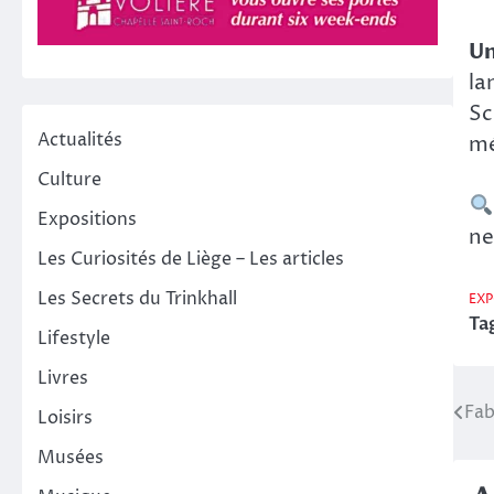
Un
la
Sc
Actualités
mé
Culture
Expositions
ne
Les Curiosités de Liège – Les articles
Les Secrets du Trinkhall
EXP
Ta
Lifestyle
Livres
Fab
Na
Loisirs
de
Musées