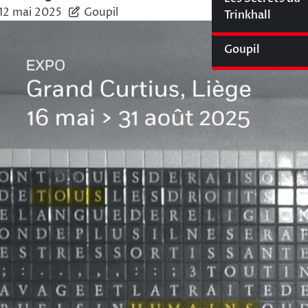
12 mai 2025
Goupil
Cyberliège Mag
Trinkhall
Goupil