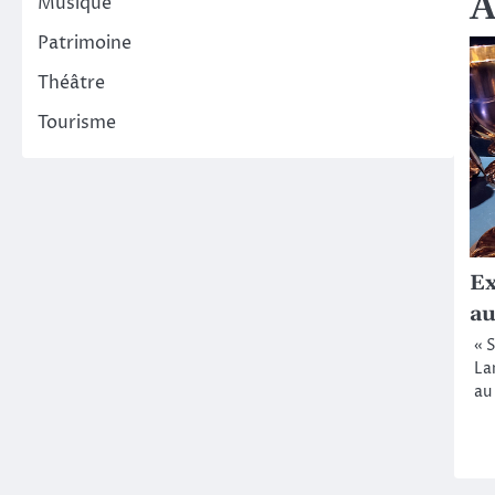
A
l’a
Musique
Patrimoine
Théâtre
Tourisme
Ex
au
« 
La
au