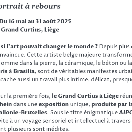
ortrait à rebours
Du 16 mai au 31 août 2025
Grand Curtius, Liège
 si l’art pouvait changer le monde ?
Depuis plus 
nvaincue. Cette artiste belge majeure transforme le
Homme dans la pierre, la céramique, le béton ou 
ris
à
Brasilia
, sont de véritables manifestes urba
 cache aussi un travail plus intime, délicat, presqu
ur la première fois,
le Grand Curtius à Liège
réun
hein
dans une
exposition
unique,
produite par l
llonie-Bruxelles
. Sous le titre énigmatique
AIP
vite à un voyage sensoriel et intellectuel à travers
nt plusieurs sont inédites.