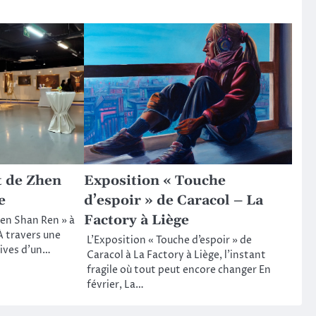
t de Zhen
Exposition « Touche
e
d’espoir » de Caracol – La
Factory à Liège
hen Shan Ren » à
 À travers une
L’Exposition « Touche d’espoir » de
tives d’un…
Caracol à La Factory à Liège, l’instant
fragile où tout peut encore changer En
février, La…