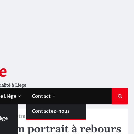
e
ualité à Liège
de Liège
Contact
de
Contactez-nous
 Un portrait à rebours
iège
. Un portrait à rebours