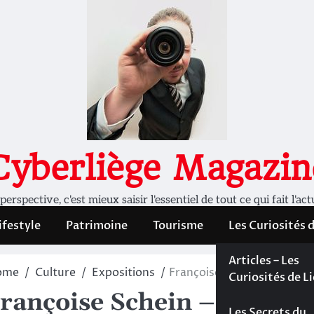
Cyberliège Magazin
rspective, c'est mieux saisir l'essentiel de tout ce qui fait l'act
ifestyle
Patrimoine
Tourisme
Les Curiosités 
Les Curiosités 
Articles – Les
ome
Culture
Expositions
Françoise Schein – AIPOTU.
Liège
Curiosités de L
rançoise Schein – AIPOTU
Les dossiers de
Les Secrets du