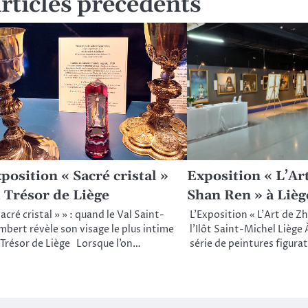
rticles précédents
rticle
position « Sacré cristal »
Exposition « L’Ar
 Trésor de Liège
Shan Ren » à Lièg
Sacré cristal » » : quand le Val Saint-
L’Exposition « L’Art de Z
mbert révèle son visage le plus intime
l’Ilôt Saint-Michel Liège
 Trésor de Liège Lorsque l’on…
série de peintures figura