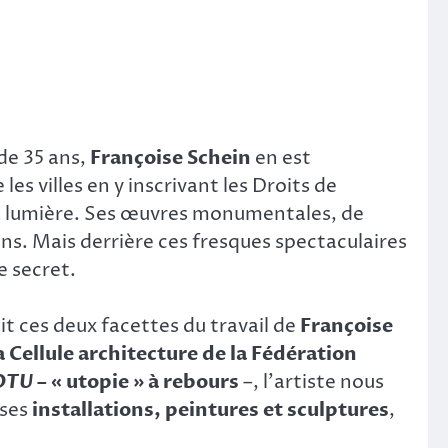
de 35 ans,
Françoise Schein
en est
s villes en y inscrivant les Droits de
la lumière. Ses œuvres monumentales, de
ins. Mais derrière ces fresques spectaculaires
e secret.
it ces deux facettes du travail de
Françoise
a Cellule architecture de la Fédération
OTU
– « utopie » à rebours
–, l’artiste nous
 ses
installations, peintures et sculptures
,