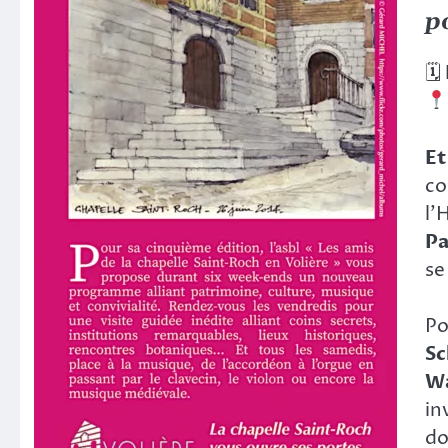
p
🗓
Et
co
l’
Pa
se
Po
Sc
Wa
in
do