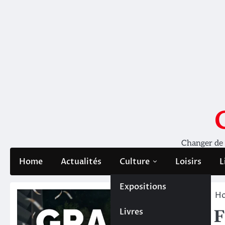
Skip
to
content
Changer de pe
Home
Actualités
Culture
Loisirs
L
Expositions
H
Livres
F