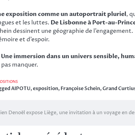
e exposition comme un autoportrait pluriel
, q
ngues et les luttes.
De Lisbonne à Port-au-Prince
hein dessinent une géographie de l’engagement. L’a
moire et d’espoir.
Une immersion dans un univers sensible, hum
 pas manquer.
OSITIONS
gged
AIPOTU
,
exposition
,
Françoise Schein
,
Grand Curtiu
ien Denoël expose Liège, une invitation à un voyage en de
vigation