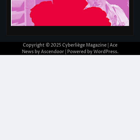
Copyright © 2025
Cyberliège Magazine
| Ace
News by
Ascendoor
| Powered by
WordPress
.