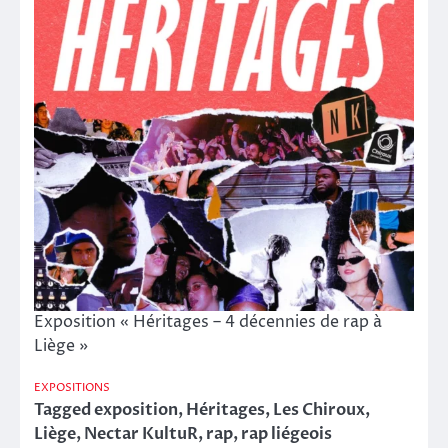
Exposition « Héritages – 4 décennies de rap à
Liège »
EXPOSITIONS
Tagged
exposition
,
Héritages
,
Les Chiroux
,
Liège
,
Nectar KultuR
,
rap
,
rap liégeois