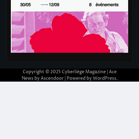
Copyright © 2025
Cyberliège Magazine
| Ace
News by
Ascendoor
| Powered by
WordPress
.