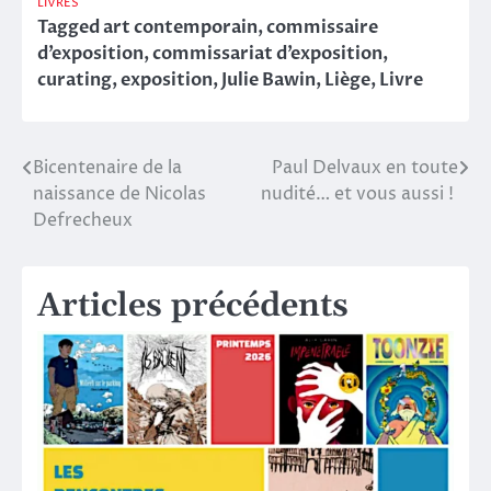
LIVRES
Tagged
art contemporain
,
commissaire
d’exposition
,
commissariat d’exposition
,
curating
,
exposition
,
Julie Bawin
,
Liège
,
Livre
Bicentenaire de la
Paul Delvaux en toute
Navigation
naissance de Nicolas
nudité… et vous aussi !
de
Defrecheux
l’article
Articles précédents