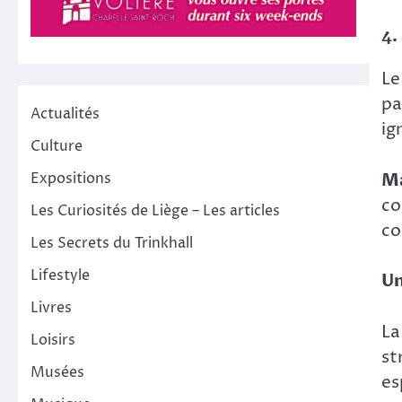
4.
Le
pa
Actualités
ig
Culture
Ma
Expositions
co
Les Curiosités de Liège – Les articles
co
Les Secrets du Trinkhall
Lifestyle
Un
Livres
La
Loisirs
st
Musées
es