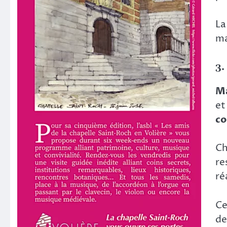
La
ma
3.
Ma
et
co
Ch
re
ré
Ce
de