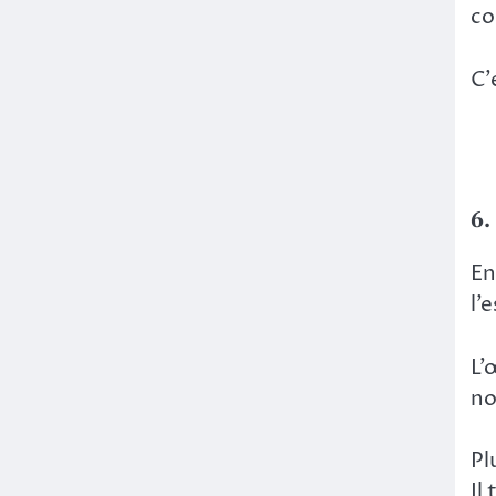
co
C’
6.
En
l’
L’
no
Pl
Il