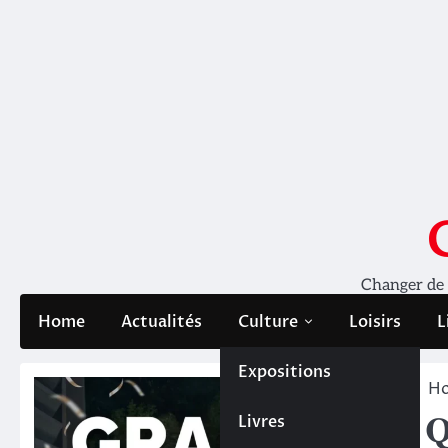
Skip
to
content
Changer de pe
Home
Actualités
Culture
Loisirs
L
Expositions
H
Livres
Q