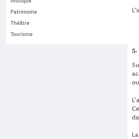
Musique
L’
Patrimoine
Théâtre
Tourisme
5.
Su
ac
ou
L’
Ce
da
La