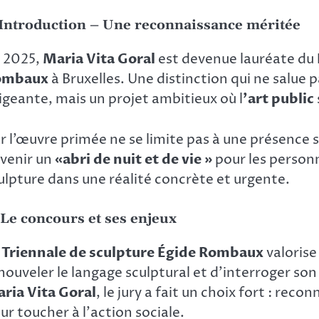
 Introduction – Une reconnaissance méritée
 2025,
Maria Vita Goral
est devenue lauréate du
ombaux
à Bruxelles. Une distinction qui ne salu
igeante, mais un projet ambitieux où l
’art public
r l’œuvre primée ne se limite pas à une présence s
venir un
«abri de nuit et de vie »
pour les personn
ulpture dans une réalité concrète et urgente.
 Le concours et ses enjeux
a
Triennale de sculpture Égide Rombaux
valorise
nouveler le langage sculptural et d’interroger son
ria Vita Goral
, le jury a fait un choix fort : rec
ur toucher à l’action sociale.