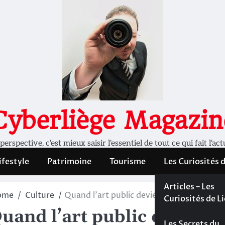
Cyberliège Magazin
rspective, c'est mieux saisir l'essentiel de tout ce qui fait l'act
ifestyle
Patrimoine
Tourisme
Les Curiosités 
Les Curiosités 
Articles – Les
ome
Culture
Quand l’art public devient refuge : le pro
Liège
Curiosités de L
uand l’art public devient r
Les dossiers de
Les Secrets du