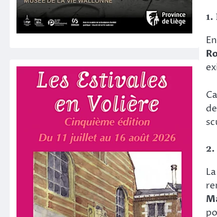
1.
En
R
ex
Ca
de
sc
2.
L
re
Ma
po