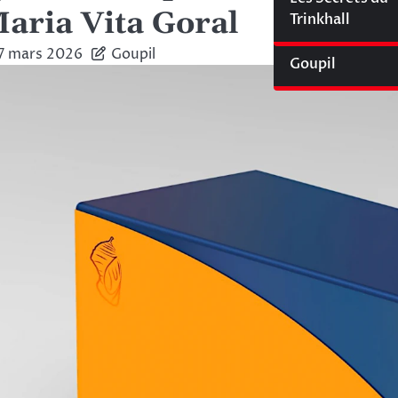
aria Vita Goral
Cyberliège Mag
Trinkhall
7 mars 2026
Goupil
Goupil