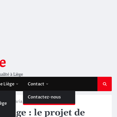
e
ualité à Liège
de Liège
Contact
de
Contactez-nous
jet de Maria Vita Goral
iège
efuge : le projet de